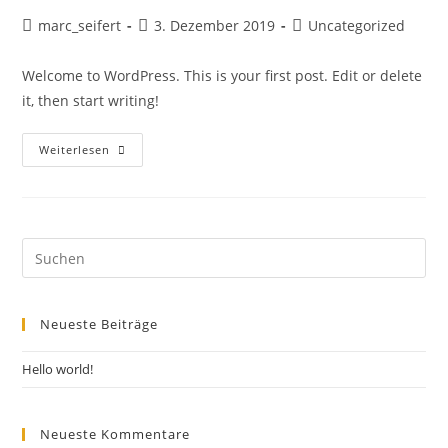
Beitrags-
Beitrag
Beitrags-
marc_seifert
3. Dezember 2019
Uncategorized
Autor:
veröffentlicht:
Kategorie:
Welcome to WordPress. This is your first post. Edit or delete
it, then start writing!
Hello
Weiterlesen
World!
Pre
Es
to
Neueste Beiträge
clo
the
Hello world!
sea
pan
Neueste Kommentare